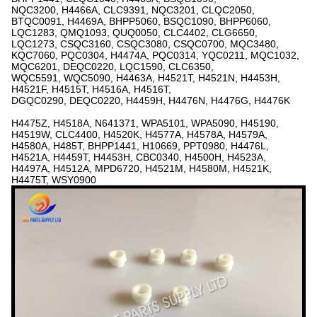
NQC3200, H4466A, CLC9391, NQC3201, CLQC2050,
BTQC0091, H4469A, BHPP5060, BSQC1090, BHPP6060,
LQC1283, QMQ1093, QUQ0050, CLC4402, CLG6650,
LQC1273, CSQC3160, CSQC3080, CSQC0700, MQC3480,
KQC7060, PQC0304, H4474A, PQC0314, YQC0211, MQC1032,
MQC6201, DEQC0220, LQC1590, CLC6350,
WQC5591, WQC5090, H4463A, H4521T, H4521N, H4453H,
H4521F, H4515T, H4516A, H4516T,
DGQC0290, DEQC0220, H4459H, H4476N, H4476G, H4476K
H4475Z, H4518A, N641371, WPA5101, WPA5090, H45190,
H4519W, CLC4400, H4520K, H4577A, H4578A, H4579A,
H4580A, H485T, BHPP1441, H10669, PPT0980, H4476L,
H4521A, H4459T, H4453H, CBC0340, H4500H, H4523A,
H4497A, H4512A, MPD6720, H4521M, H4580M, H4521K,
H4475T, WSY0900