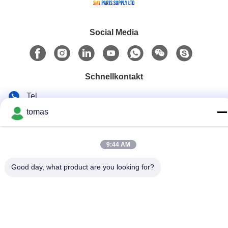
Social Media
Schnellkontakt
Tel.
tomas
86--13861307079
E-Mail
9:44 AM
tomas@smtmachine-parts.com
Adresse
Good day, what product are you looking for?
D-526, Haye Science Park, 93# Weihe Road, Suzhou
Industriepark Suzhou, Jiangsu, 215127, China
Datenschutzrichtlinie
|
Sitemap