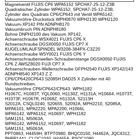
Magnetventil FUJIS CP6 WPA5152 SPCHA7-25-12-Z3B
Quadratischer Zylinder WPA5152, SPCHA7-25-12-Z3B,
Zylinder des Quadrats CP6/CP643 mit Ventil WPA5142;
Vakuumröhre-Druckstück WPH0870 WPH2130 WPH2120
Vakuum-XP142 PIN ADNPH8170
Vakuumbruch PIN ADNPH8180
Bohne DNPH2100 des Vakuum XP142,
Achsenschraube WSX4021 FUJIS CP6 X
Achsenschraube DGSX0050 FUJIS CP7 X
KUGELUMLAUFSPINDEL W3208-384PX-C3Z20
Achsenschraube WSY0021 FUJIS CP6 Y
Achsenschraubenwellen-Schraubenstange DGSX0050 FUJIS
CP6 Z AWSZ8020 FUJI CP7 X
Achsenschrauben-Wellenschraube GFPH2540 FUJIS XP142/143
ADNPH8540 XP143 Z Z
CP6/CP6420CP643 S2085H DAD25 X Zylinder mit 40
Rundschreiben;
Vakuumröhre CP6/CP642/CP643: WPH1182
H1067C, H1083T, YQL0060, H1130Z, H1131A, H10664, H1073T,
H1073F, H1067R, H1068Z, H1132A, S2113H
S2012A, CSQL0240, S20655, S2092A, MPH2210, S2085A,
MPA6101, MPA2220, MPA2200, H1066L
WPA5142, WPA5152, H10697, WPH1182
SAM1151, M5063A,
WPA5142, WPA5152, H10697, WPH1182
SAM1151, M5063A,
PPT0863, H4459H, BTPT0980, BHQC0150, H4462A, JQC4312,
BHPP1441, CLQC1040, H4465A, BSQC1090,