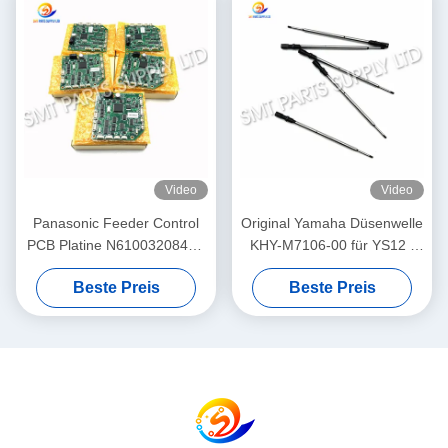
Video
Video
Panasonic Feeder Control
Original Yamaha Düsenwelle
PCB Platine N610032084AA
KHY-M7106-00 für YS12 /
/ KXF0DWTHA00 (MC12CX-
YS24 / YG12F SMT
Beste Preis
Beste Preis
5) – Für CM402 CM602
Bestückungsautomaten
NPM 8mm / 12mm / 16mm
Feeder