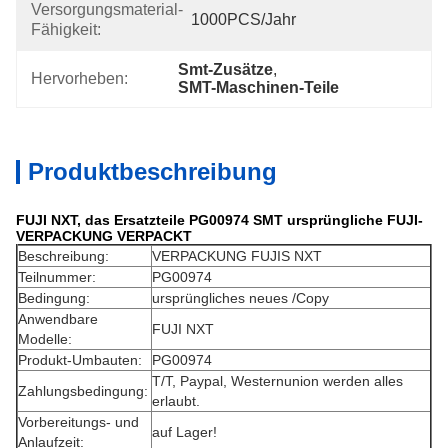
Versorgungsmaterial-
1000PCS/Jahr
Fähigkeit:
Smt-Zusätze
, 
Hervorheben:
SMT-Maschinen-Teile
Produktbeschreibung
FUJI NXT, das Ersatzteile PG00974 SMT ursprüngliche FUJI-
VERPACKUNG VERPACKT
Beschreibung:
VERPACKUNG FUJIS NXT
Teilnummer:
PG00974
Bedingung:
ursprüngliches neues /Copy
Anwendbare
FUJI NXT
Modelle:
Produkt-Umbauten:
PG00974
T/T, Paypal, Westernunion werden alles
Zahlungsbedingung:
erlaubt.
Vorbereitungs- und
auf Lager!
Anlaufzeit: