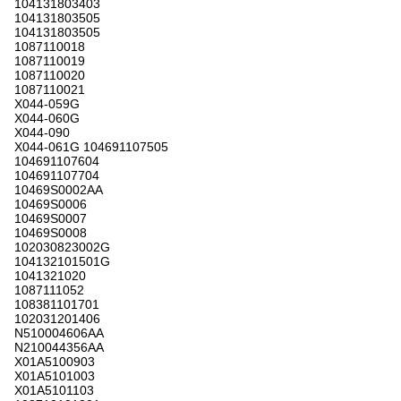
104131803403
104131803505
104131803505
1087110018
1087110019
1087110020
1087110021
X044-059G
X044-060G
X044-090
X044-061G 104691107505
104691107604
104691107704
10469S0002AA
10469S0006
10469S0007
10469S0008
102030823002G
104132101501G
1041321020
1087111052
108381101701
102031201406
N510004606AA
N210044356AA
X01A5100903
X01A5101003
X01A5101103