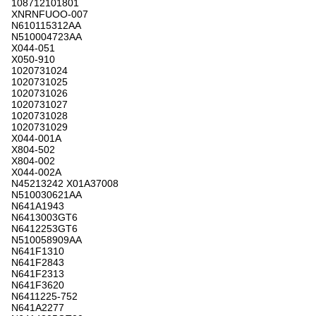
108712101801
XNRNFUOO-007
N610115312AA
N510004723AA
X044-051
X050-910
1020731024
1020731025
1020731026
1020731027
1020731028
1020731029
X044-001A
X804-502
X804-002
X044-002A
N45213242 X01A37008
N510030621AA
N641A1943
N6413003GT6
N6412253GT6
N510058909AA
N641F1310
N641F2843
N641F2313
N641F3620
N6411225-752
N641A2277