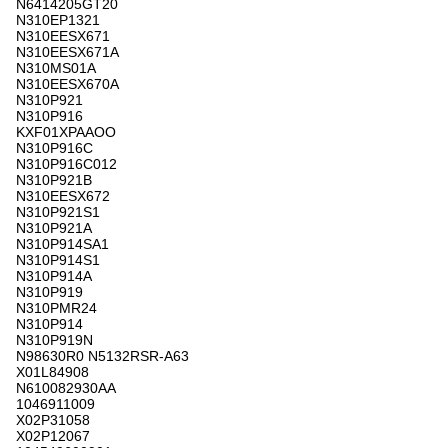
N6414205GT20
N310EP1321
N310EESX671
N310EESX671A
N310MS01A
N310EESX670A
N310P921
N310P916
KXF01XPAAOO
N310P916C
N310P916C012
N310P921B
N310EESX672
N310P921S1
N310P921A
N310P914SA1
N310P914S1
N310P914A
N310P919
N310PMR24
N310P914
N310P919N
N98630R0 N5132RSR-A63
X01L84908
N610082930AA
1046911009
X02P31058
X02P12067