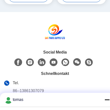
RHU2
Social Media
Schnellkontakt
Tel.
86--13861307079
tomas
E-Mail
tomas@smtmachine-parts.com