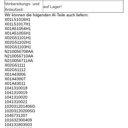
Vorbereitungs- und
auf Lager!
Anlaufzeit:
Wir können die folgenden AI-Teile auch liefern:
X01L51016H1
X01L51017H1
X01A51054H1
X01A51055H1
X02G51101H1
X02G51102H1
X02G51103H1
N210056708AA
N210056710AA
N210056711AA
X02G51111
X02G51112
X01A43006
X01A43007
X01A43011
1041310018
1041310019
1041310020
1041310021
102031201406G
102031202005G
1046731207
101632300409
104131803503