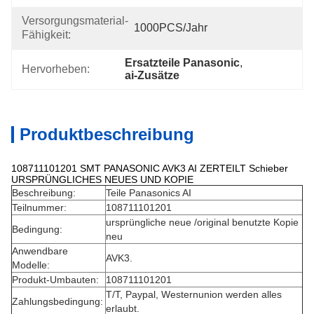
Versorgungsmaterial-
1000PCS/Jahr
Fähigkeit:
Ersatzteile Panasonic
, 
Hervorheben:
ai-Zusätze
Produktbeschreibung
108711101201 SMT PANASONIC AVK3 AI ZERTEILT Schieber
URSPRÜNGLICHES NEUES UND KOPIE
Beschreibung:
Teile Panasonics AI
Teilnummer:
108711101201
ursprüngliche neue /original benutzte Kopie
Bedingung:
neu
Anwendbare
AVK3.
Modelle:
Produkt-Umbauten:
108711101201
T/T, Paypal, Westernunion werden alles
Zahlungsbedingung:
erlaubt.