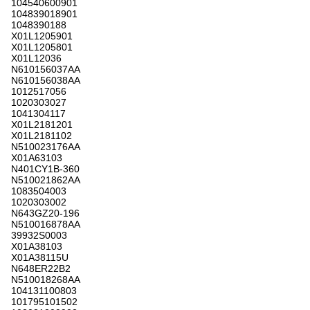
104540600901
104839018901
1048390188
X01L1205901
X01L1205801
X01L12036
N610156037AA
N610156038AA
1012517056
1020303027
1041304117
X01L2181201
X01L2181102
N510023176AA
X01A63103
N401CY1B-360
N510021862AA
1083504003
1020303002
N643GZ20-196
N510016878AA
39932S0003
X01A38103
X01A38115U
N648ER22B2
N510018268AA
104131100803
101795101502