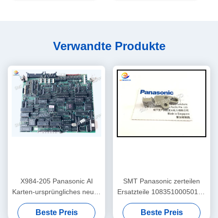
Verwandte Produkte
X984-205 Panasonic AI
SMT Panasonic zerteilen
Karten-ursprüngliches neues
Ersatzteile 108351000501 AI
Ersatzteil-CNC-
BLOCK 108351000401
Beste Preis
Beste Preis
4S/verwendete RH2 RH3