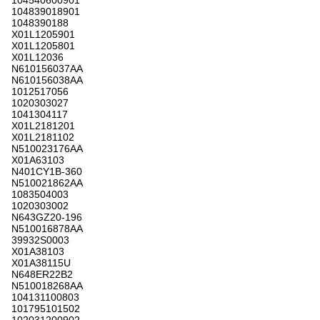
104540600901
104839018901
1048390188
X01L1205901
X01L1205801
X01L12036
N610156037AA
N610156038AA
1012517056
1020303027
1041304117
X01L2181201
X01L2181102
N510023176AA
X01A63103
N401CY1B-360
N510021862AA
1083504003
1020303002
N643GZ20-196
N510016878AA
39932S0003
X01A38103
X01A38115U
N648ER22B2
N510018268AA
104131100803
101795101502