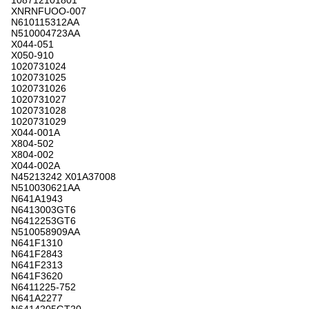
108712101801
XNRNFUOO-007
N610115312AA
N510004723AA
X044-051
X050-910
1020731024
1020731025
1020731026
1020731027
1020731028
1020731029
X044-001A
X804-502
X804-002
X044-002A
N45213242 X01A37008
N510030621AA
N641A1943
N6413003GT6
N6412253GT6
N510058909AA
N641F1310
N641F2843
N641F2313
N641F3620
N6411225-752
N641A2277