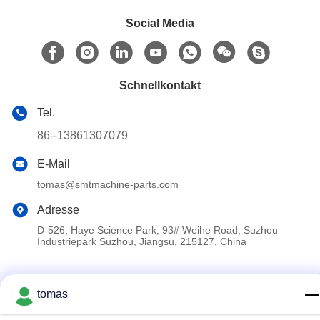
Social Media
Schnellkontakt
Tel.
86--13861307079
E-Mail
tomas@smtmachine-parts.com
Adresse
D-526, Haye Science Park, 93# Weihe Road, Suzhou
Industriepark Suzhou, Jiangsu, 215127, China
Datenschutzrichtlinie
|
Sitemap
tomas
China gut Qualität SMT-Maschinen-Teile Lieferant. Copyright ©