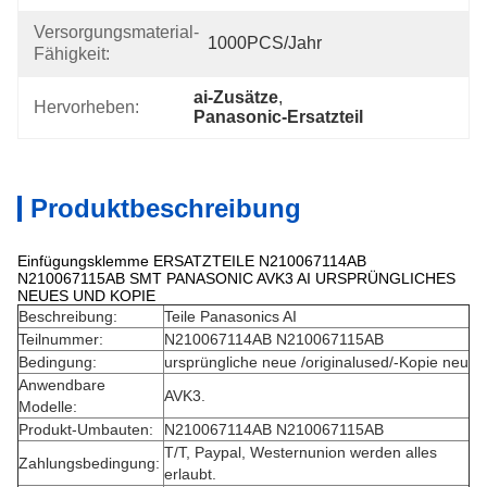
Versorgungsmaterial-
1000PCS/Jahr
Fähigkeit:
ai-Zusätze
, 
Hervorheben:
Panasonic-Ersatzteil
Produktbeschreibung
Einfügungsklemme ERSATZTEILE N210067114AB
N210067115AB SMT PANASONIC AVK3 AI URSPRÜNGLICHES
NEUES UND KOPIE
Beschreibung:
Teile Panasonics AI
Teilnummer:
N210067114AB N210067115AB
Bedingung:
ursprüngliche neue /originalused/-Kopie neu
Anwendbare
AVK3.
Modelle:
Produkt-Umbauten:
N210067114AB N210067115AB
T/T, Paypal, Westernunion werden alles
Zahlungsbedingung:
erlaubt.