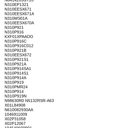
N6414205GT20
N310EP1321
N310EESX671
N310EESX671A
N310MS01A
N310EESX670A
N310P921
N310P916
KXF01XPAAOO
N310P916C
N310P916C012
N310P921B
N310EESX672
N310P921S1
N310P921A
N310P914SA1
N310P914S1
N310P914A
N310P919
N310PMR24
N310P914
N310P919N
N98630R0 N5132RSR-A63
X01L84908
N610082930AA
1046911009
X02P31058
X02P12067