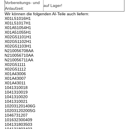
Vorbereitungs- und
auf Lager!
Anlaufzeit:
Wir können die folgenden AI-Teile auch liefern:
X01L51016H1
X01L51017H1
X01A51054H1
X01A51055H1
X02G51101H1
X02G51102H1
X02G51103H1
N210056708AA
N210056710AA
N210056711AA
X02G51111
X02G51112
X01A43006
X01A43007
X01A43011
1041310018
1041310019
1041310020
1041310021
102031201406G
102031202005G
1046731207
101632300409
104131803503