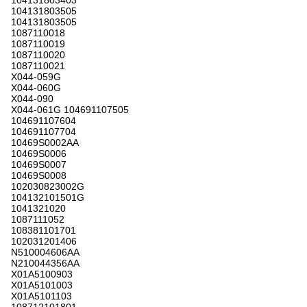
104131803403
104131803505
104131803505
1087110018
1087110019
1087110020
1087110021
X044-059G
X044-060G
X044-090
X044-061G 104691107505
104691107604
104691107704
10469S0002AA
10469S0006
10469S0007
10469S0008
102030823002G
104132101501G
1041321020
1087111052
108381101701
102031201406
N510004606AA
N210044356AA
X01A5100903
X01A5101003
X01A5101103