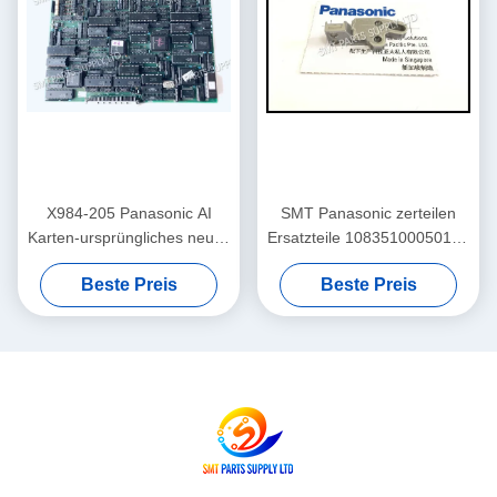
X984-205 Panasonic AI
SMT Panasonic zerteilen
Karten-ursprüngliches neues
Ersatzteile 108351000501 AI
Ersatzteil-CNC-
BLOCK 108351000401
Beste Preis
Beste Preis
4S/verwendete RH2 RH3
RHU2