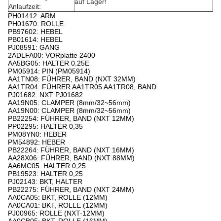
auf Lager!
Anlaufzeit:
PH01412: ARM
PH01670: ROLLE
PB97602: HEBEL
PB01614: HEBEL
PJ08591: GANG
2ADLFA00: VORplatte 2400
AA5BG05: HALTER 0.25E
PM05914: PIN (PM05914)
AA1TN08: FÜHRER, BAND (NXT 32MM)
AA1TR04: FÜHRER AA1TR05 AA1TR08, BAND
PJ01682: NXT PJ01682
AA19N05: CLAMPER (8mm/32~56mm)
AA19N00: CLAMPER (8mm/32~56mm)
PB22254: FÜHRER, BAND (NXT 12MM)
PP02295: HALTER 0,35
PM08YN0: HEBER
PM54892: HEBER
PB22264: FÜHRER, BAND (NXT 16MM)
AA28X06: FÜHRER, BAND (NXT 88MM)
AA6MC05: HALTER 0,25
PB19523: HALTER 0,25
PJ02143: BKT, HALTER
PB22275: FÜHRER, BAND (NXT 24MM)
AA0CA05: BKT, ROLLE (12MM)
AA0CA01: BKT, ROLLE (12MM)
PJ00965: ROLLE (NXT-12MM)