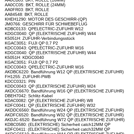
AA0CB05: BKT, ROLLE (16MM)
AA0CC05: BKT, ROLLE (24MM)
AA0FR03: BKT, ROLLE
AA84548: BKT, ROLLE
KHEH1290: MOTOR DES GESCHIRR-(QP)
JM0766: GESCHIRR FÜR SCHWEBEFLUG
KDBC0133: QPELECTRIC-ZUFUHR W12
KDGC0040: QP (ELEKTRISCHE ZUFUHR) W44
K5051H: ZUFUHR-Verbindungsstück
KGAC3051: FUJI QP 0,7 P2
KDCC0043: QPELECTRIC-ZUFUHR W16
KDGC0040: QP (ELEKTRISCHE ZUFUHR) W44
K5051H: KDGC0040
KGAC3051: FUJI QP 0,7 P2
KDCC0043: QPELECTRIC-ZUFUHR W16
AKDBC6220: Bandführung W12 QP (ELEKTRISCHE ZUFUHR)
FH1255: ZUFUHR-PWB
KDCC0321: PIN
KDDC0043: QP (ELEKTRISCHE ZUFUHR) W24
AKDCC6670: Bandführung W16 QP (ELEKTRISCHE ZUFUHR)
DBEH7042: Schlitz-Kabel
KDAC0082: QP (ELEKTRISCHE ZUFUHR) W8
KDFC0041: QP (ELEKTRISCHE ZUFUHR) W32
AKDDC6560: Bandführung W24 QP (ELEKTRISCHE ZUFUHR)
AKDFC6520: Bandführung W32 QP (ELEKTRISCHE ZUFUHR)
AKDJC-6520: Bandführung W72 QP (ELEKTRISCHE ZUFUHR)
KDBC0580: (ELEKTRISCHE) Sicherheit catch12MM QP
KDFC0411: (ELEKTRISCHE) Sicherheit catch32MM QP