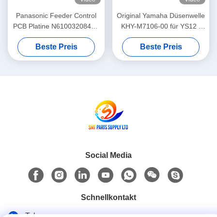
Panasonic Feeder Control
Original Yamaha Düsenwelle
PCB Platine N610032084AA
KHY-M7106-00 für YS12 /
/ KXF0DWTHA00 (MC12CX-
YS24 / YG12F SMT
Beste Preis
Beste Preis
5) – Für CM402 CM602
Bestückungsautomaten
NPM 8mm / 12mm / 16mm
Feeder
Social Media
Schnellkontakt
Tel.