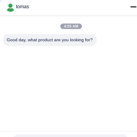
tomas
86--13861307079
E-Mail
4:55 AM
tomas@smtmachine-parts.com
Good day, what product are you looking for?
Adresse
D-526, Haye Science Park, 93# Weihe Road, Suzhou
Industriepark Suzhou, Jiangsu, 215127, China
Datenschutzrichtlinie
|
Sitemap
China gut Qualität SMT-Maschinen-Teile Lieferant. Copyright ©
2017-2026 SMT PARTS SUPPLY LTD . Alle Rechte vorbehalten.