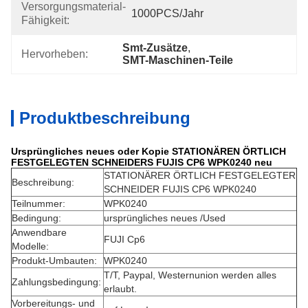
Versorgungsmaterial-
1000PCS/Jahr
Fähigkeit:
Smt-Zusätze
, 
Hervorheben:
SMT-Maschinen-Teile
Produktbeschreibung
Ursprüngliches neues oder Kopie STATIONÄREN ÖRTLICH
FESTGELEGTEN SCHNEIDERS FUJIS CP6 WPK0240 neu
STATIONÄRER ÖRTLICH FESTGELEGTER
Beschreibung:
SCHNEIDER FUJIS CP6 WPK0240
Teilnummer:
WPK0240
Bedingung:
ursprüngliches neues /Used
Anwendbare
FUJI Cp6
Modelle:
Produkt-Umbauten:
WPK0240
T/T, Paypal, Westernunion werden alles
Zahlungsbedingung:
erlaubt.
Vorbereitungs- und