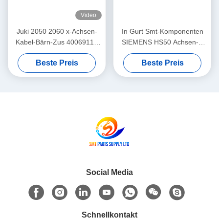
Video
Juki 2050 2060 x-Achsen-
In Gurt Smt-Komponenten
Kabel-Bärn-Zus 40069117
SIEMENS HS50 Achsen-Y
E205572900B
auf Lager 00318630-03
Beste Preis
Beste Preis
00318630-02
Social Media
Schnellkontakt