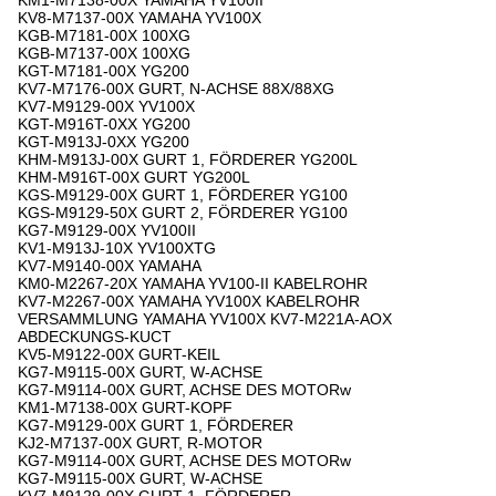
KM1-M7138-00X YAMAHA YV100II
KV8-M7137-00X YAMAHA YV100X
KGB-M7181-00X 100XG
KGB-M7137-00X 100XG
KGT-M7181-00X YG200
KV7-M7176-00X GURT, N-ACHSE 88X/88XG
KV7-M9129-00X YV100X
KGT-M916T-0XX YG200
KGT-M913J-0XX YG200
KHM-M913J-00X GURT 1, FÖRDERER YG200L
KHM-M916T-00X GURT YG200L
KGS-M9129-00X GURT 1, FÖRDERER YG100
KGS-M9129-50X GURT 2, FÖRDERER YG100
KG7-M9129-00X YV100II
KV1-M913J-10X YV100XTG
KV7-M9140-00X YAMAHA
KM0-M2267-20X YAMAHA YV100-II KABELROHR
KV7-M2267-00X YAMAHA YV100X KABELROHR
VERSAMMLUNG YAMAHA YV100X KV7-M221A-AOX
ABDECKUNGS-KUCT
KV5-M9122-00X GURT-KEIL
KG7-M9115-00X GURT, W-ACHSE
KG7-M9114-00X GURT, ACHSE DES MOTORw
KM1-M7138-00X GURT-KOPF
KG7-M9129-00X GURT 1, FÖRDERER
KJ2-M7137-00X GURT, R-MOTOR
KG7-M9114-00X GURT, ACHSE DES MOTORw
KG7-M9115-00X GURT, W-ACHSE