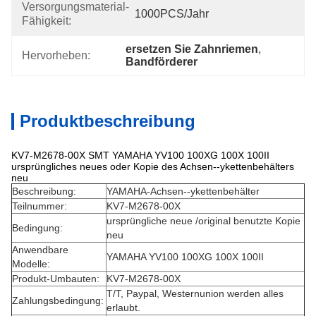
Versorgungsmaterial-
1000PCS/Jahr
Fähigkeit:
ersetzen Sie Zahnriemen
, 
Hervorheben:
Bandförderer
Produktbeschreibung
KV7-M2678-00X SMT YAMAHA YV100 100XG 100X 100II
ursprüngliches neues oder Kopie des Achsen--ykettenbehälters
neu
Beschreibung:
YAMAHA-Achsen--ykettenbehälter
Teilnummer:
KV7-M2678-00X
ursprüngliche neue /original benutzte Kopie
Bedingung:
neu
Anwendbare
YAMAHA YV100 100XG 100X 100II
Modelle:
Produkt-Umbauten:
KV7-M2678-00X
T/T, Paypal, Westernunion werden alles
Zahlungsbedingung:
erlaubt.