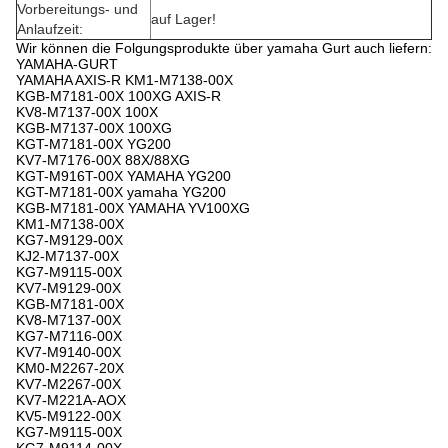
Vorbereitungs- und
auf Lager!
Anlaufzeit:
Wir können die Folgungsprodukte über yamaha Gurt auch liefern:
YAMAHA-GURT
YAMAHA AXIS-R KM1-M7138-00X
KGB-M7181-00X 100XG AXIS-R
KV8-M7137-00X 100X
KGB-M7137-00X 100XG
KGT-M7181-00X YG200
KV7-M7176-00X 88X/88XG
KGT-M916T-00X YAMAHA YG200
KGT-M7181-00X yamaha YG200
KGB-M7181-00X YAMAHA YV100XG
KM1-M7138-00X
KG7-M9129-00X
KJ2-M7137-00X
KG7-M9115-00X
KV7-M9129-00X
KGB-M7181-00X
KV8-M7137-00X
KG7-M7116-00X
KV7-M9140-00X
KM0-M2267-20X
KV7-M2267-00X
KV7-M221A-AOX
KV5-M9122-00X
KG7-M9115-00X