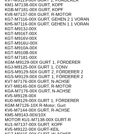
KV7-M9129-00X GURT 1, FÖRDERER
KM1-M7138-00X GURT, KOPF
KGB-M7181-00X GURT, KOPF
KV8-M7137-00X GURT, R-MOTOR
KG7-M7116-00X GURT, GEHEN 2 1 VORAN
KH5-M7116-00X GURT, GEHEN 1 1 VORAN
KGT-M913J-00X
KGT-M916T-00X
KGT-M916V-00X
KGT-M916U-00X
KGT-M910A-00X
KGT-M910B-00X
KGT-M7181-00X
KGM-M9129-00X GURT 1, FÖRDERER
KGJ-M9125-00X GURT 1, CONV.
KGS-M9129-50X GURT 2, FÖRDERER 2
KGS-M9129-00X GURT 1, FÖRDERER 2
KV7-M7176-00X GURT, N-ACHSE
KV7-M8145-00X GURT, R-MOTOR
KGA-M7176-00X GURT, N-ACHSE
KV5-M9128-00X
KU0-M9129-00X GURT 1, FÖRDERER
KGM-M7126-10X R-Motor; Gurt
KV6-M7144-00X GURT, R-ACHSE
KM5-M9143-00X/10X
MOTOR KU1-M7138-00X GURT-R
KU1-M7137-00X GURT, KOPF
KV5-M9122-00X GURT-KEIL