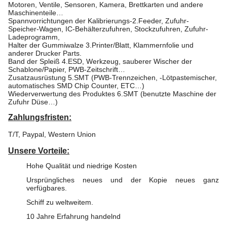
Motoren, Ventile, Sensoren, Kamera, Brettkarten und andere
Maschinenteile…
Spannvorrichtungen der Kalibrierungs-2.Feeder, Zufuhr-
Speicher-Wagen, IC-Behälterzufuhren, Stockzufuhren, Zufuhr-
Ladeprogramm,
Halter der Gummiwalze 3.Printer/Blatt, Klammernfolie und
anderer Drucker Parts.
Band der Spleiß 4.ESD, Werkzeug, sauberer Wischer der
Schablone/Papier, PWB-Zeitschrift…
Zusatzausrüstung 5.SMT (PWB-Trennzeichen, -Lötpastemischer,
automatisches SMD Chip Counter, ETC…)
Wiederverwertung des Produktes 6.SMT (benutzte Maschine der
Zufuhr Düse…)
Zahlungsfristen:
T/T, Paypal, Western Union
Unsere Vorteile:
Hohe Qualität und niedrige Kosten
Ursprüngliches neues und der Kopie neues ganz
verfügbares.
Schiff zu weltweitem.
10 Jahre Erfahrung handelnd