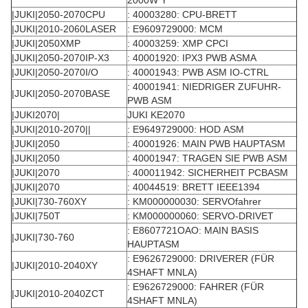
2000W Y
|JUKI|2050-2070CPU
: 40003280: CPU-BRETT
|JUKI|2010-2060LASER
: E9609729000: MCM
|JUKI|2050XMP
: 40003259: XMP CPCI
|JUKI|2050-2070IP-X3
: 40001920: IPX3 PWB ASMA
|JUKI|2050-2070I/O
: 40001943: PWB ASM IO-CTRL
: 40001941: NIEDRIGER ZUFUHR-
|JUKI|2050-2070BASE
PWB ASM
|JUKI2070|
JUKI KE2070
|JUKI|2010-2070||
: E9649729000: HOD ASM
|JUKI|2050
: 40001926: MAIN PWB HAUPTASM
|JUKI|2050
: 40001947: TRAGEN SIE PWB ASM
|JUKI|2070
: 400011942: SICHERHEIT PCBASM
|JUKI|2070
: 40044519: BRETT IEEE1394
|JUKI|730-760XY
: KM000000030: SERVOfahrer
|JUKI|750T
: KM000000060: SERVO-DRIVET
: E8607721OAO: MAIN BASIS
|JUKI|730-760
HAUPTASM
: E9626729000: DRIVERER (FÜR
|JUKI|2010-2040XY
4SHAFT MNLA)
: E9626729000: FAHRER (FÜR
|JUKI|2010-2040ZCT
4SHAFT MNLA)