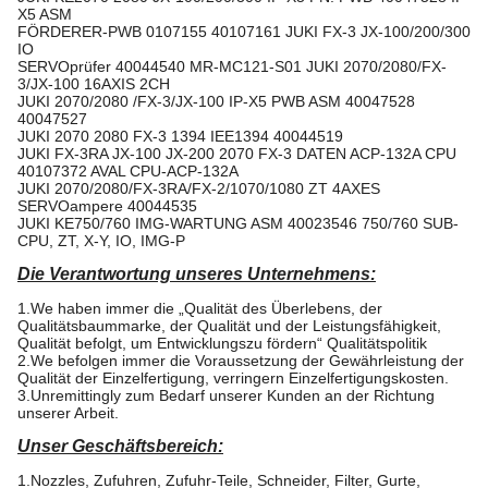
X5 ASM
FÖRDERER-PWB 0107155 40107161 JUKI FX-3 JX-100/200/300
IO
SERVOprüfer 40044540 MR-MC121-S01 JUKI 2070/2080/FX-
3/JX-100 16AXIS 2CH
JUKI 2070/2080 /FX-3/JX-100 IP-X5 PWB ASM 40047528
40047527
JUKI 2070 2080 FX-3 1394 IEE1394 40044519
JUKI FX-3RA JX-100 JX-200 2070 FX-3 DATEN ACP-132A CPU
40107372 AVAL CPU-ACP-132A
JUKI 2070/2080/FX-3RA/FX-2/1070/1080 ZT 4AXES
SERVOampere 40044535
JUKI KE750/760 IMG-WARTUNG ASM 40023546 750/760 SUB-
CPU, ZT, X-Y, IO, IMG-P
Die Verantwortung unseres Unternehmens:
1.We haben immer die „Qualität des Überlebens, der
Qualitätsbaummarke, der Qualität und der Leistungsfähigkeit,
Qualität befolgt, um Entwicklungszu fördern“ Qualitätspolitik
2.We befolgen immer die Voraussetzung der Gewährleistung der
Qualität der Einzelfertigung, verringern Einzelfertigungskosten.
3.Unremittingly zum Bedarf unserer Kunden an der Richtung
unserer Arbeit.
Unser Geschäftsbereich:
1.Nozzles, Zufuhren, Zufuhr-Teile, Schneider, Filter, Gurte,