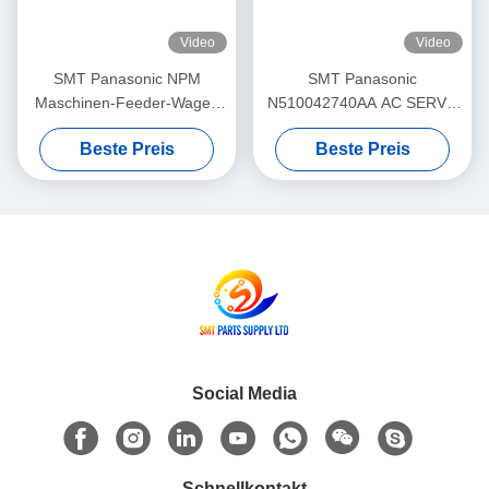
Video
Video
SMT Panasonic NPM
SMT Panasonic
Maschinen-Feeder-Wagen
N510042740AA AC SERVO
Leiterplatten-Board PNF0A1-
MOTOR 3W MULTI Theta-
Beste Preis
Beste Preis
AA N610102505AA
Motor P50BA2002BXS3C 3
HD Light Weight
Social Media
Schnellkontakt