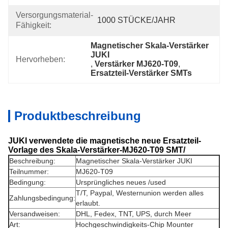
Versorgungsmaterial-
1000 STÜCKE/JAHR
Fähigkeit:
Magnetischer Skala-Verstärker 
JUKI
Hervorheben:
, 
Verstärker MJ620-T09
, 
Ersatzteil-Verstärker SMTs
Produktbeschreibung
JUKI verwendete die magnetische neue Ersatzteil-
Vorlage des Skala-Verstärker-MJ620-T09 SMT/
Beschreibung:
Magnetischer Skala-Verstärker JUKI
Teilnummer:
MJ620-T09
Bedingung:
Ursprüngliches neues /used
T/T, Paypal, Westernunion werden alles
Zahlungsbedingung:
erlaubt.
Versandweisen:
DHL, Fedex, TNT, UPS, durch Meer
Art:
Hochgeschwindigkeits-Chip Mounter