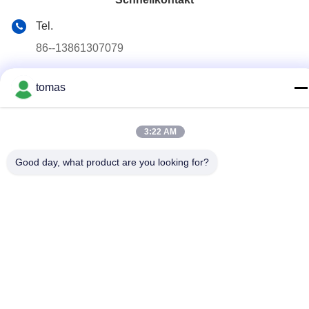
Tel.
86--13861307079
E-Mail
tomas
tomas@smtmachine-parts.com
Adresse
3:22 AM
D-526, Haye Science Park, 93# Weihe Road, Suzhou
Industriepark Suzhou, Jiangsu, 215127, China
Good day, what product are you looking for?
Datenschutzrichtlinie
|
Sitemap
China gut Qualität SMT-Maschinen-Teile Lieferant. Copyright ©
2017-2026 SMT PARTS SUPPLY LTD . Alle Rechte vorbehalten.