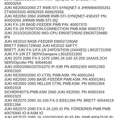
40003259
JUKI KE2050/2060 ZT RMB-STI-SYNQNET-4 JHRMB40003261
ZT40003320 40062555 400625556
JUKI KE2050 2060 JGRMB RMB-STI-SYNQNET-4SE4ST PN:
40003260 JHRMB RMB-STI-SQ
JUKI FX-1/R BASE-FEEDER PWB P/N: 40007370
JUKI FX-1R POSITION-CONNECTION PWB ASM 40007372
JUKI 2010/2020/2030 IMG-CPU E86087290A0 E8630729AB0
IPX
JUKI KE2010 BASE-FEEDER E86027290A0
BRETT E86017290A0 JUKI KE2010 SAFTY
BRETT JUKI FX-1/FX-1R 24POSITION (24AXES) L901E721000
JUKI FX-1/R ZT SERVOampere L901E521000
JUKI 2070 2080 FX-3 1070 1080 JX-100 JX-200 16AXIS 2CH
SERVOprüfer PN: 40044540
JUKI 2050/2060/2070/1070 IP-X3R PN 40052359 40052360
40001920
JUKI KE2050/2060 IO CTRL PWB ASM. PN 40001943
JUKI KE2050 2060 BASE-FEEDER PWB ASM. PN 40001941
JUKI KE2050 2060 HELLER CTRL PWB ASM. PN 40001904
40001918
SICHERHEITS-PWB ASM 2060 JUKI KE2050. PN 40001924
40001923
JUKI KE2070 2080 JX-100 FX-3 IEEE1394 PN: BRETT 40044519
IEEE1394
JUKI KE2070 2080 FX-3 JX-100 IO PN: FÖRDERER-PWB PWB
40076940 IO-8 ASM IO
JUKI KE2070 2080 JX-100/200/300 IP-X5 PN: PWB 40047528 IP-