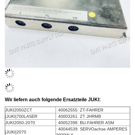
Wir liefern auch folgende Ersatzteile JUKI:
JUKI2050ZCT
: 40062555: ZT-FAHRER
|JUKI|700LASER
: 40003261: ZT JHRMB
JUKI2050-2070
: 40052398: BU-FAHRER ASM
: 40044539: SERVOachse AMPERES
|JUKI|2070