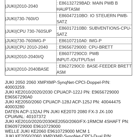
: E86132729BAD: MAIN PWB B
|JUKI|2010-2040
HAUPTASM
: E86047210BO: IO STEUERN PWB-
|JUKI|730-760I/O
SATZ
: E86017210B0: SUBVENTIONS-CPU-
|JUKI|CPU 730-760SUP
SATZ
|JUKI|730-760IMG-P
: E86107210A0: IMG-P
|JUKI|CPU 2010-2040
: E9656729000: CPU-BRETT
: E86077290C0: PWB
|JUKI|2010-2040I/Q
INPUT-/OUTPUTctrl
: E8627290C0: BASE-FEEDER BRETT
|JUKI|2010-2040BASE
ASM
JUKI 2050 2060 XMPXMP-SynqNet-CPCI-Doppel-P/N:
40003259.
JUKI KE2010/2020/2030 CPUACP-122J PN: E9656729000
E96567290A0
JUKI KE2050/2060 CPUACP-128J ACP-125J PN: 40044475
40003280
DATEN ACP-132AJ PN JUKI KE2070 2080 FX-3 JX-100
CPUAVAL: 40107372
JUKI KE2010/2020/2030KE2050/2060/FX-1RMCM 4SHAFT PN:
E9609729000 E9610729000
WELLE JUKI KE2060 E9610729000 MCM 1
JUKI KE2050/2060 XMP/XMP-SynqNet-CPCI-Dual P/N: