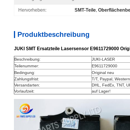
Hervorheben:
SMT-Teile
, 
Oberflächenbe
Produktbeschreibung
JUKI SMT Ersatzteile Lasersensor E9611729000 Orig
Beschreibung:
JUKI-LASER
Teilenummer:
E9611729000
Bedingung:
Original neu
Zahlungsfrist:
T/T, Paypal, Westernu
Versandarten:
DHL, FedEx, TNT, U
Vorlaufzeit:
auf Lager!