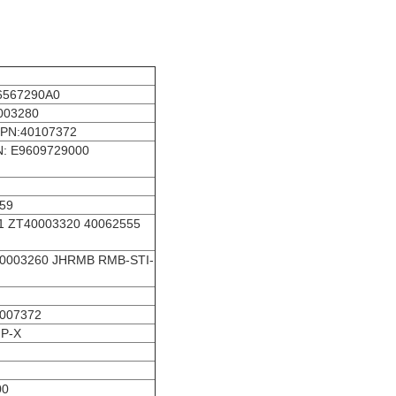
.
6567290A0
003280
 PN:40107372
: E9609729000
59
1 ZT40003320 40062555
0003260 JHRMB RMB-STI-
007372
IP-X
00