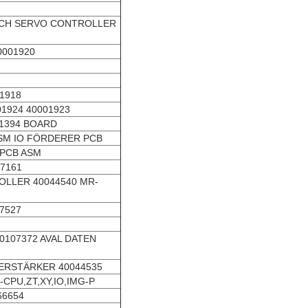
N 2CH SERVO CONTROLLER
0001920
01918
01924 40001923
EE1394 BOARD
 ASM IO FÖRDERER PCB
5 PCB ASM
07161
OLLER 40044540 MR-
47527
40107372 AVAL DATEN
OVERSTÄRKER 40044535
CPU,ZT,XY,IO,IMG-P
66654