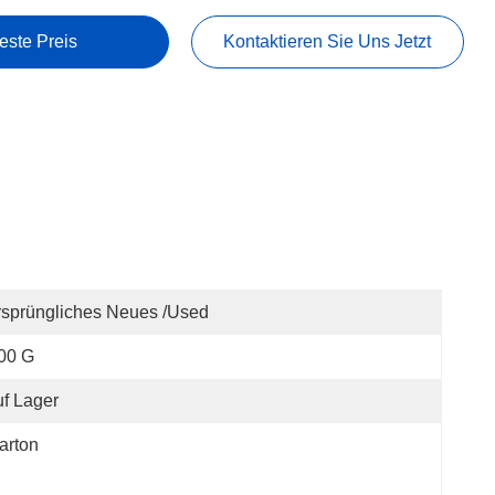
este Preis
Kontaktieren Sie Uns Jetzt
sprüngliches Neues /used
00 G
f Lager
arton