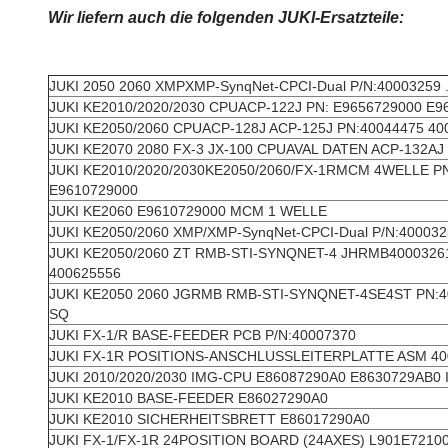
Wir liefern auch die folgenden JUKI-Ersatzteile:
JUKI 2050 2060 XMPXMP-SynqNet-CPCI-Dual P/N:40003259 
JUKI KE2010/2020/2030 CPUACP-122J PN: E9656729000 E9
JUKI KE2050/2060 CPUACP-128J ACP-125J PN:40044475 40
JUKI KE2070 2080 FX-3 JX-100 CPUAVAL DATEN ACP-132AJ
JUKI KE2010/2020/2030KE2050/2060/FX-1RMCM 4WELLE PN
E9610729000
JUKI KE2060 E9610729000 MCM 1 WELLE
JUKI KE2050/2060 XMP/XMP-SynqNet-CPCI-Dual P/N:400032
JUKI KE2050/2060 ZT RMB-STI-SYNQNET-4 JHRMB4000326
400625556
JUKI KE2050 2060 JGRMB RMB-STI-SYNQNET-4SE4ST PN:4
SQ
JUKI FX-1/R BASE-FEEDER PCB P/N:40007370
JUKI FX-1R POSITIONS-ANSCHLUSSLEITERPLATTE ASM 40
JUKI 2010/2020/2030 IMG-CPU E86087290A0 E8630729AB0 
JUKI KE2010 BASE-FEEDER E86027290A0
JUKI KE2010 SICHERHEITSBRETT E86017290A0
JUKI FX-1/FX-1R 24POSITION BOARD (24AXES) L901E7210