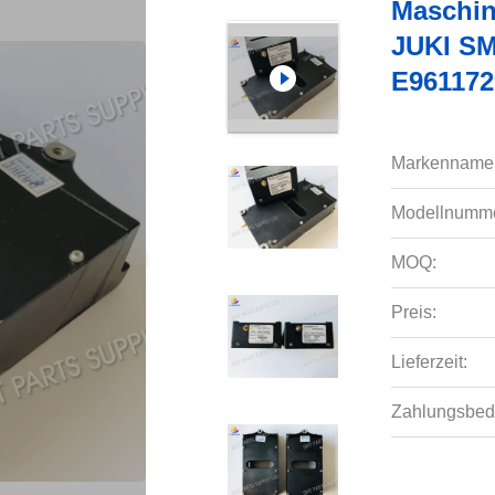
Maschin
JUKI SM
E961172
Markenname
Modellnumme
MOQ:
Preis:
Lieferzeit:
Zahlungsbed