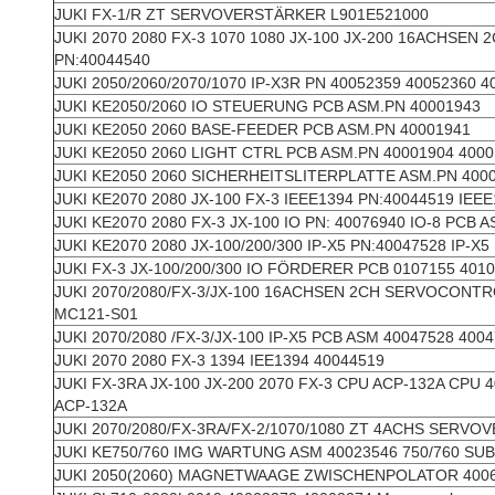
JUKI FX-1/R ZT SERVOVERSTÄRKER L901E521000
JUKI 2070 2080 FX-3 1070 1080 JX-100 JX-200 16ACHSE
PN:40044540
JUKI 2050/2060/2070/1070 IP-X3R PN 40052359 40052360 4
JUKI KE2050/2060 IO STEUERUNG PCB ASM.PN 40001943
JUKI KE2050 2060 BASE-FEEDER PCB ASM.PN 40001941
JUKI KE2050 2060 LIGHT CTRL PCB ASM.PN 40001904 400
JUKI KE2050 2060 SICHERHEITSLITERPLATTE ASM.PN 400
JUKI KE2070 2080 JX-100 FX-3 IEEE1394 PN:40044519 IE
JUKI KE2070 2080 FX-3 JX-100 IO PN: 40076940 IO-8 PCB
JUKI KE2070 2080 JX-100/200/300 IP-X5 PN:40047528 IP-X
JUKI FX-3 JX-100/200/300 IO FÖRDERER PCB 0107155 401
JUKI 2070/2080/FX-3/JX-100 16ACHSEN 2CH SERVOCONTR
MC121-S01
JUKI 2070/2080 /FX-3/JX-100 IP-X5 PCB ASM 40047528 400
JUKI 2070 2080 FX-3 1394 IEE1394 40044519
JUKI FX-3RA JX-100 JX-200 2070 FX-3 CPU ACP-132A CPU 
ACP-132A
JUKI 2070/2080/FX-3RA/FX-2/1070/1080 ZT 4ACHS SERV
JUKI KE750/760 IMG WARTUNG ASM 40023546 750/760 SUB-
JUKI 2050(2060) MAGNETWAAGE ZWISCHENPOLATOR 400