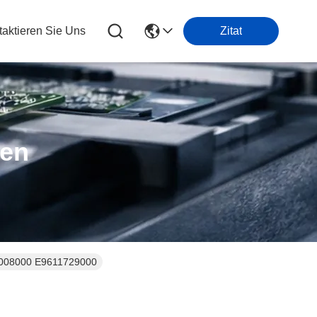
taktieren Sie Uns
Zitat
ten
80008000 E9611729000